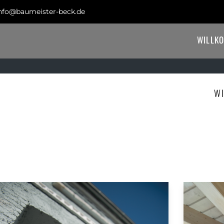
nfo@baumeister-beck.de
WILLK
W