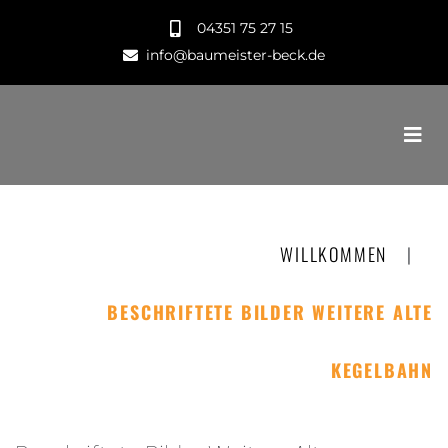
04351 75 27 15
info@baumeister-beck.de
WILLKOMMEN
|
BESCHRIFTETE BILDER WEITERE ALTE
KEGELBAHN