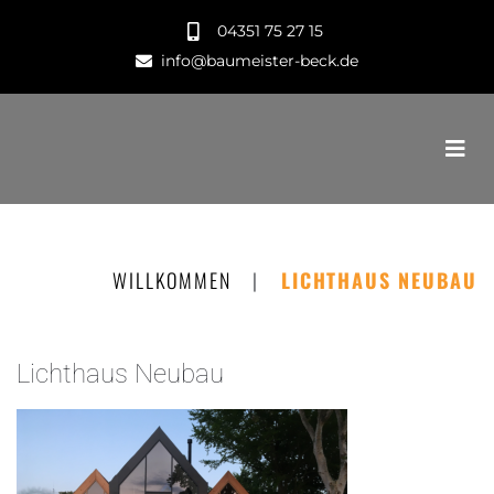
04351 75 27 15
info@baumeister-beck.de
WILLKOMMEN
|
LICHTHAUS NEUBAU
Lichthaus Neubau