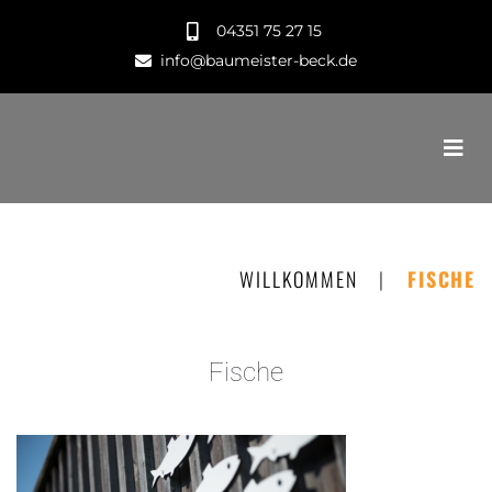
04351 75 27 15
info@baumeister-beck.de
WILLKOMMEN
|
FISCHE
Fische